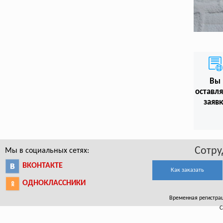
Вы
оставл
заяв
Сотру
Мы в социальных сетях:
ВКОНТАКТЕ
Как заказать
ОДНОКЛАССНИКИ
Временная регистраци
С