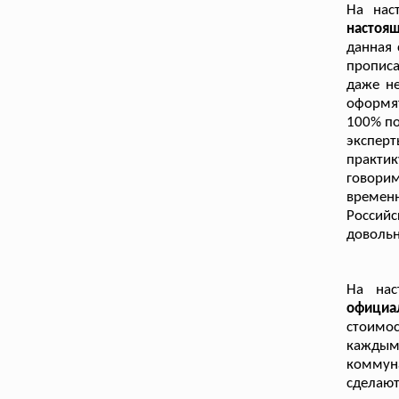
На нас
настоя
данная 
пропис
даже не
оформя
100% по
экспер
практик
говори
временн
Россий
доволь
На нас
официа
стоимо
кажды
коммуна
сделаю