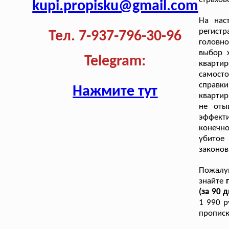
kupi.propisku@gmail.com
На нас
регист
Тел. 7-937-796-30-96
головн
выбор х
Telegram:
кварти
самост
справки
Нажмите тут
квартир
не оты
эффект
конечно
убитое
законов
Пожалуй
знайте
(за 90 
1 990 р
прописк