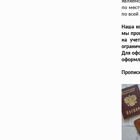
являемс
по мест
по всей
Наша ко
мы пров
на уче
огранич
Для офо
оформле
Пропис