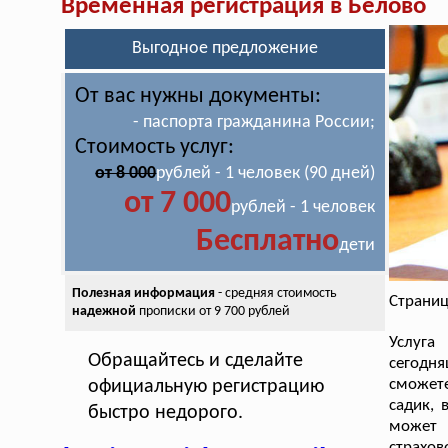
Временная регистрация в Белово
Выгодное предложение
От вас нужны документы:
- паспорта гражданина России;
Стоимость услуг:
от 8 000
рублей - 1 человек (90 дней)
от 7 000
рублей - 1 человек
Бесплатно
дети
Полезная информация
- средняя стоимость
Страниц
надежной
прописки от 9 700 рублей
Услуг
Обращайтесь и сделайте
сегодн
сможет
официальную регистрацию
садик, 
быстро недорого.
может 
страхов